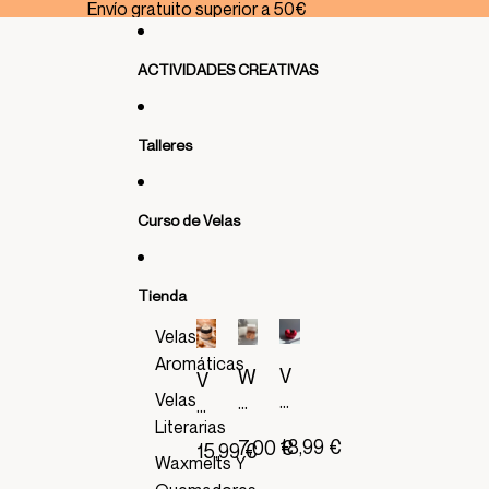
Ir directamente al contenido
Envío gratuito superior a 50€
ACTIVIDADES CREATIVAS
Talleres
Curso de Velas
Tienda
Velas
Aromáticas
V
W
V
E
Velas
a
E
L
x
Literarias
L
18,99 €
7,00 €
A
15,99 €
m
A
Waxmelts Y
T
el
A