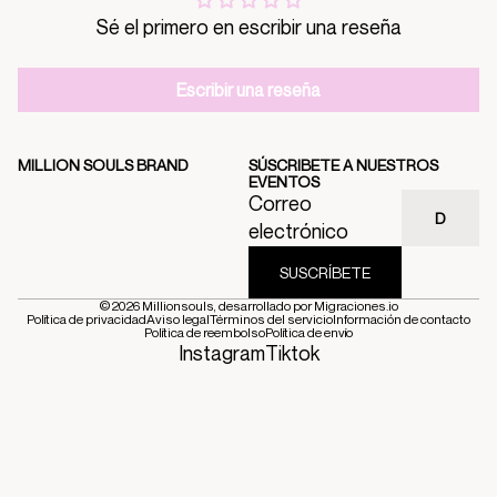
Sé el primero en escribir una reseña
Escribir una reseña
MILLION SOULS BRAND
SÚSCRIBETE A NUESTROS
EVENTOS
Correo
electrónico
SUSCRÍBETE
© 2026
Millionsouls
, desarrollado por
Migraciones.io
Política de privacidad
Aviso legal
Términos del servicio
Información de contacto
Política de reembolso
Política de envío
Instagram
Tiktok