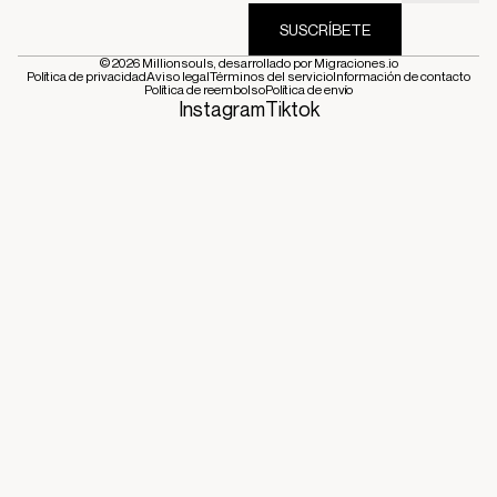
SUSCRÍBETE
© 2026
Millionsouls
, desarrollado por
Migraciones.io
Política de privacidad
Aviso legal
Términos del servicio
Información de contacto
Política de reembolso
Política de envío
Instagram
Tiktok