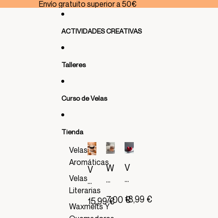
Ir directamente al contenido
Envío gratuito superior a 50€
ACTIVIDADES CREATIVAS
Talleres
Curso de Velas
Tienda
Velas
Aromáticas
V
W
V
E
Velas
a
E
L
x
Literarias
L
18,99 €
7,00 €
A
15,99 €
m
A
Waxmelts Y
T
el
A