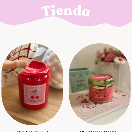
n
e
d
i
T
a