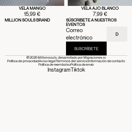
VELA MANGO
VELA AJO BLANCO
15,99 €
7,99 €
MILLION SOULS BRAND
SÚSCRIBETE A NUESTROS
EVENTOS
Correo
electrónico
SUSCRÍBETE
© 2026
Millionsouls
, desarrollado por
Migraciones.io
Política de privacidad
Aviso legal
Términos del servicio
Información de contacto
Política de reembolso
Política de envío
Instagram
Tiktok