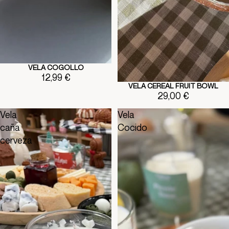
VELA COGOLLO
12,99 €
VELA CEREAL FRUIT BOWL
29,00 €
Vela
Vela
caña
Cocido
cerveza