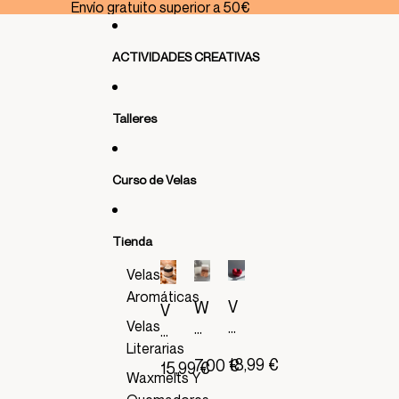
Ir directamente al contenido
Envío gratuito superior a 50€
ACTIVIDADES CREATIVAS
Talleres
Curso de Velas
Tienda
Velas
Aromáticas
V
W
V
E
Velas
a
E
L
x
Literarias
L
18,99 €
7,00 €
A
15,99 €
m
A
Waxmelts Y
T
el
A