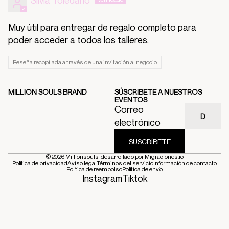
Silvia Toledano
Muy útil para entregar de regalo completo para
poder acceder a todos los talleres.
Reseña recopilada a través de una invitación al negocio
MILLION SOULS BRAND
SÚSCRIBETE A NUESTROS
EVENTOS
Correo
electrónico
SUSCRÍBETE
© 2026
Millionsouls
, desarrollado por
Migraciones.io
Política de privacidad
Aviso legal
Términos del servicio
Información de contacto
Política de reembolso
Política de envío
Instagram
Tiktok