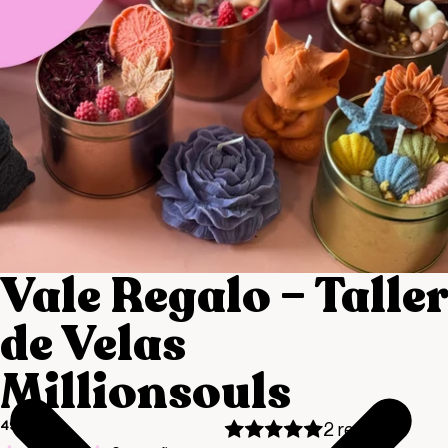
Vale Regalo – Taller
de Velas
Millionsouls
49,00 €
2 reseñas