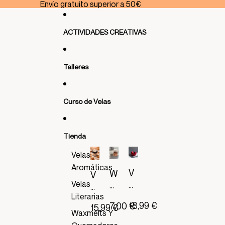
Ir directamente al contenido
Envío gratuito superior a 50€
ACTIVIDADES CREATIVAS
Talleres
Curso de Velas
Tienda
Velas
Aromáticas
V
W
V
E
Velas
a
E
L
x
Literarias
L
18,99 €
7,00 €
A
15,99 €
m
A
Waxmelts Y
T
el
A