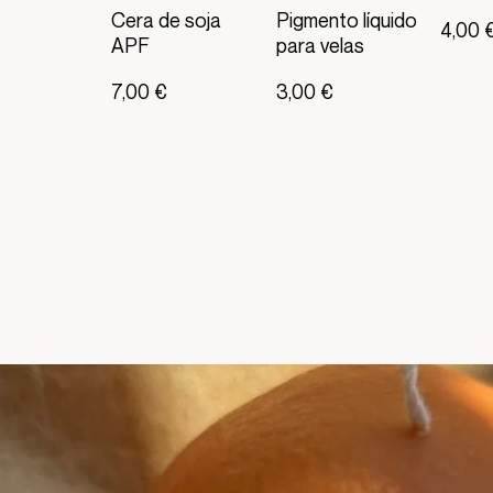
Cera de soja
Pigmento líquido
4,00 
APF
para velas
7,00 €
3,00 €