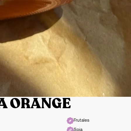
A ORANGE
Frutales
Soja