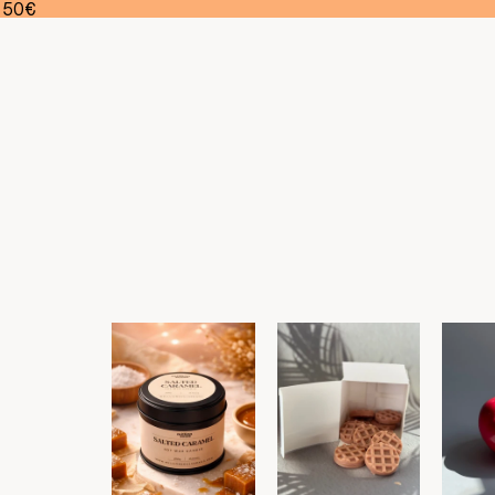
a 50€