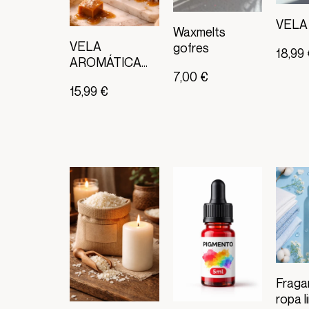
VELA
Waxmelts
VELA
gofres
18,99
AROMÁTICA
7,00 €
LATA SALTED
15,99 €
CARAMEL
Fraga
ropa l