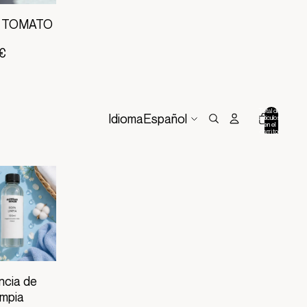
 TOMATO
 €
Total de
Idioma
artículos
en el
0
carrito:
0
ncia de
impia