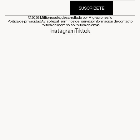
SUSCRÍBETE
© 2026
Millionsouls
, desarrollado por
Migraciones.io
Política de privacidad
Aviso legal
Términos del servicio
Información de contacto
Política de reembolso
Política de envío
Instagram
Tiktok