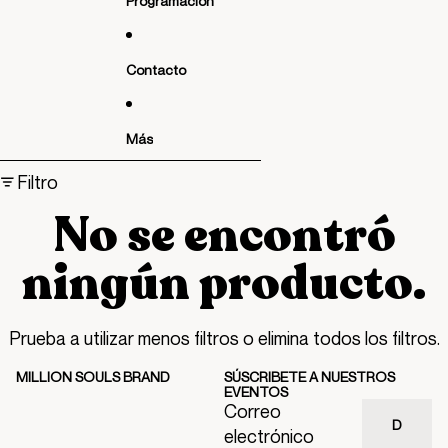
d
Programación
R
a
ui
e
A
A
d
ro
M
P
o
p
Contacto
E
F
p
a
L
ar
li
a
m
Más
ve
Omitir para ir a lista de resultados
pi
la
Filtro
a
s
No se encontró
ningún producto.
Prueba a utilizar menos filtros o
elimina todos los filtros
.
MILLION SOULS BRAND
SÚSCRIBETE A NUESTROS
EVENTOS
Correo
electrónico