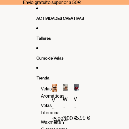
Ir directamente al contenido
Envío gratuito superior a 50€
ACTIVIDADES CREATIVAS
Talleres
Curso de Velas
Tienda
Velas
Aromáticas
V
W
V
E
Velas
a
E
L
x
Literarias
L
18,99 €
7,00 €
A
15,99 €
m
A
Waxmelts Y
T
el
A